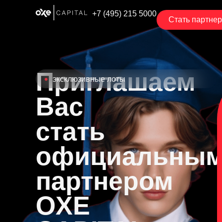
+7 (495) 215 5000
Стать партне
Приглашаем
эксклюзивные лоты
Вас
стать
официальны
партнером
OXE