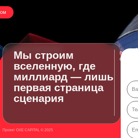
ром
громкие мероприятия
Мы строим
полная
сделок
вселенную, где
миллиард — лишь
первая страница
м
сценария
Проект OXE CAPITAL © 2025