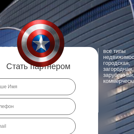
закрытые продажи
 прозрачность
высокие
все типы
комиссионные
недвижимос
вознаграждения
городская,
Стать партнером
загородная,
зарубежная
коммерческ