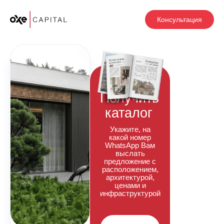
Консультация
Получить
каталог
Укажите, на
какой номер
WhatsApp Вам
выслать
предложение с
расположением,
архитектурой,
ценами и
инфраструктурой