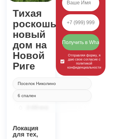
Тихая
роскошь:
новый
дом на
Получить в WhatsApp
Новой
Отправляя форму, я
даю свое согласие с
Риге
политикой
конфиденциальности
Поселок Николино
6 спален
2 150 кв.м.
Локация
для тех,