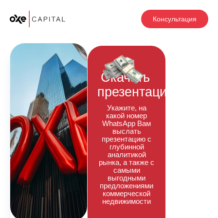
Консультация
Скачать
презентацию
Укажите, на
какой номер
WhatsApp Вам
выслать
презентацию с
глубинной
аналитикой
рынка, а также с
самыми
выгодными
предложениями
коммерческой
недвижимости