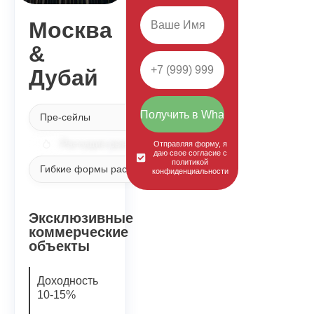
Москва
&
Дубай
Получить в WhatsApp
Пре-сейлы
Растущие рынки
Отправляя форму, я
даю свое согласие с
политикой
Гибкие формы рассрочек
конфиденциальности
Эксклюзивные
коммерческие
объекты
Доходность
10-15%